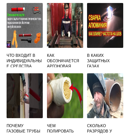
ПРОВОЛОКИ 1 КГ
СКЛЕИТЬ МЕТАЛЛ
СВАРКЕ
С МЕТАЛЛОМ
МЕТАЛЛОВ
ЧТО ВХОДИТ В
КАК
В КАКИХ
ИНДИВИДУАЛЬНЫ
ОБОЗНАЧАЕТСЯ
ЗАЩИТНЫХ
Е СРЕДСТВА
АРГОНОВАЯ
ГАЗАХ
ЗАЩИТЫ
СВАРКА
ВЫПОЛНЯЕТСЯ
СВАРЩИКА ОТ
МЕХАНИЗИРОВАН
ШУМА
НАЯ СВАРКА
АЛЮМИНИЯ И ЕГО
СПЛАВОВ
ПОЧЕМУ
ЧЕМ
СКОЛЬКО
ГАЗОВЫЕ ТРУБЫ
ПОЛИРОВАТЬ
РАЗРЯДОВ У