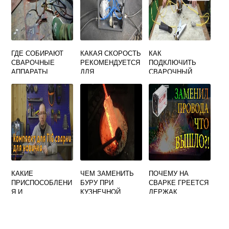
ГДЕ СОБИРАЮТ
КАКАЯ СКОРОСТЬ
КАК
СВАРОЧНЫЕ
РЕКОМЕНДУЕТСЯ
ПОДКЛЮЧИТЬ
АППАРАТЫ
ДЛЯ
СВАРОЧНЫЙ
СОЛЯРИС
МЕХАНИЗИРОВАН
АППАРАТ
НОЙ СВАРКИ В
ЗАЩИТНЫХ
ГАЗАХ
СТЫКОВЫХ
СОЕДИНЕНИЙ 3 4
ММ
КАКИЕ
ЧЕМ ЗАМЕНИТЬ
ПОЧЕМУ НА
ПРИСПОСОБЛЕНИ
БУРУ ПРИ
СВАРКЕ ГРЕЕТСЯ
Я И
КУЗНЕЧНОЙ
ДЕРЖАК
ИНСТРУМЕНТЫ
СВАРКЕ
ПРИМЕНЯЮТ НА
ПОСТУ ГАЗОВОЙ
СВАРКИ