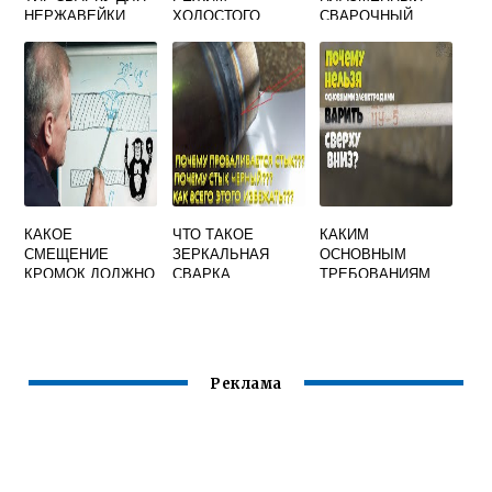
НЕРЖАВЕЙКИ
ХОЛОСТОГО
СВАРОЧНЫЙ
ХОДА
АППАРАТ
СВАРОЧНОГО
ТРАНСФОРМАТОР
А ОТВЕТ НА
ВОПРОС
КАКОЕ
ЧТО ТАКОЕ
КАКИМ
СМЕЩЕНИЕ
ЗЕРКАЛЬНАЯ
ОСНОВНЫМ
КРОМОК ДОЛЖНО
СВАРКА
ТРЕБОВАНИЯМ
БЫТЬ ПОСЛЕ
ДОЛЖНЫ
КОНТАКТНОЙ
УДОВЛЕТВОРЯТЬ
СВАРКИ
СВАРОЧНО
ТЕХНОЛОГИЧЕСК
ИЕ СВОЙСТВА
Реклама
ЭЛЕКТРОДОВ