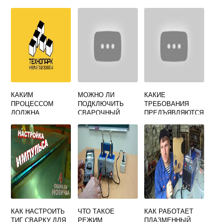
КАКИМ
МОЖНО ЛИ
КАКИЕ
ПРОЦЕССОМ
ПОДКЛЮЧИТЬ
ТРЕБОВАНИЯ
ДОЛЖНА
СВАРОЧНЫЙ
ПРЕДЪЯВЛЯЮТСЯ
ЗАВЕРШАТЬСЯ
АППАРАТ К
К СПЕЦОДЕЖДЕ И
СВАРКА
БЕНЗОГЕНЕРАТО
ОБУВИ
ТРЕНИЕМ
РУ 3 КВТ
СВАРЩИКА
КАК НАСТРОИТЬ
ЧТО ТАКОЕ
КАК РАБОТАЕТ
ТИГ СВАРКУ ДЛЯ
РЕЖИМ
ПЛАЗМЕННЫЙ