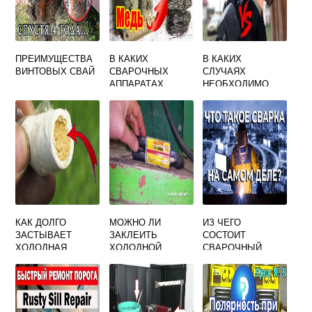
ПРЕИМУЩЕСТВА
В КАКИХ
В КАКИХ
ВИНТОВЫХ СВАЙ
СВАРОЧНЫХ
СЛУЧАЯХ
АППАРАТАХ
НЕОБХОДИМО
МЕДНАЯ
ПОЛНОСТЬЮ
ОБМОТКА
СНИМАТЬ
НАПРЯЖЕНИЯ ОТ
СВАРКИ
КАК ДОЛГО
МОЖНО ЛИ
ИЗ ЧЕГО
ЗАСТЫВАЕТ
ЗАКЛЕИТЬ
СОСТОИТ
ХОЛОДНАЯ
ХОЛОДНОЙ
СВАРОЧНЫЙ
СВАРКА АБРО
СВАРКОЙ
ИНВЕРТОР
ПОДДОН
ДВИГАТЕЛЯ