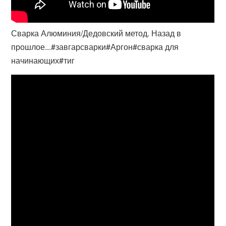
Сварка Алюминия/Дедовский метод. Назад в
прошлое...#завгарсварки#Аргон#сварка для
начинающих#тиг