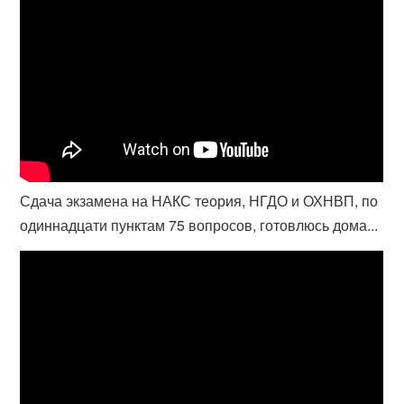
Сдача экзамена на НАКС теория, НГДО и ОХНВП, по
одиннадцати пунктам 75 вопросов, готовлюсь дома...