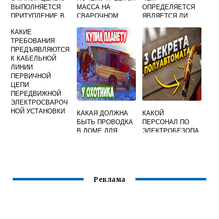
ВЫПОЛНЯЕТСЯ
МАССА НА
ОПРЕДЕЛЯЕТСЯ
ПРИТУПЛЕНИЕ В
СВАРОЧНОМ
ЯВЛЯЕТСЯ ЛИ
КОРНЕ РАЗДЕЛКИ
АППАРАТЕ
ОБНАРУЖЕННЫЙ
КАКИЕ
КРОМОК
ДЕФЕКТ
ТРЕБОВАНИЯ
ДЕТАЛЕЙ ПОД
СВАРОЧНОГО
ПРЕДЪЯВЛЯЮТСЯ
СВАРКУ
СОЕДИНЕНИЯ
К КАБЕЛЬНОЙ
ДОПУСТИМЫМ
ЛИНИИ
ИЛИ
ПЕРВИЧНОЙ
НЕДОПУСТИМЫМ
ЦЕПИ
ПЕРЕДВИЖНОЙ
ЭЛЕКТРОСВАРОЧ
НОЙ УСТАНОВКИ
КАКАЯ ДОЛЖНА
КАКОЙ
БЫТЬ ПРОВОДКА
ПЕРСОНАЛ ПО
В ДОМЕ ДЛЯ
ЭЛЕКТРОБЕЗОПА
СВАРОЧНОГО
СНОСТИ
АППАРАТА
ЭЛЕКТРОСВАРЩИ
К
Реклама