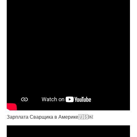
Зарплата Сварщика в Америке🇺🇸￼