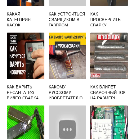
КАКАЯ
КАК УСТРОИТЬСЯ
КАК
КАТЕГОРИЯ
СВАРЩИКОМ В
ПРОСВЕРЛИТЬ
КАСОК
ГАЗПРОМ
СВАРКУ
ПРЕДНАЗНАЧЕНА
В КАЧЕСТВЕ СИЗ
ГОЛОВЫ ДЛЯ
ШАХТЕРОВ
СВАРЩИКОВ
ЛЕСОРУБОВ
КАК ВАРИТЬ
КАКОМУ
КАК ВЛИЯЕТ
РЕСАНТА 190
РУССКОМУ
СВАРОЧНЫЙ ТОК
ВИДЕО СВАРКА
ИЗОБРЕТАТЕЛЮ
НА РАЗМЕРЫ
ПРАВИЛЬНО
УДАЛОСЬ
СВАРНОГО ШВА
РАЗРАБОТАТЬ
ПРИГОДНЫЙ
СПОСОБ
ЭЛЕКТРОДУГОВО
Й СВАРКИ
МЕТАЛЛОВ