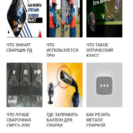
ДВУСТОРОННЕЙ
АВТОМАТИЧЕСКО
Й СВАРКЕ ПОД
ФЛЮСОМ ОТВЕТ
ЧТО ЗНАЧИТ
ЧТО
ЧТО ТАКОЕ
СВАРЩИК РД
ИСПОЛЬЗУЕТСЯ
ОПТИЧЕСКИЙ
ПРИ
КЛАСС
ПРИСОЕДИНЕНИИ
СВАРОЧНОЙ
ПЕРЕНОСНОЙ
МАСКИ
ИЛИ
ПЕРЕДВИЖНОЙ
ЭЛЕКТРОСВАРОЧ
НОЙ УСТАНОВКИ
ЧТО ЛУЧШЕ
ГДЕ ЗАПРАВИТЬ
КАК РЕЗАТЬ
СВАРОЧНАЯ
БАЛЛОН ДЛЯ
МЕТАЛЛ
СМЕСЬ ИЛИ
СВАРКИ
СВАРКОЙ
УГЛЕКИСЛОТА
ПОЛУАВТОМАТОМ