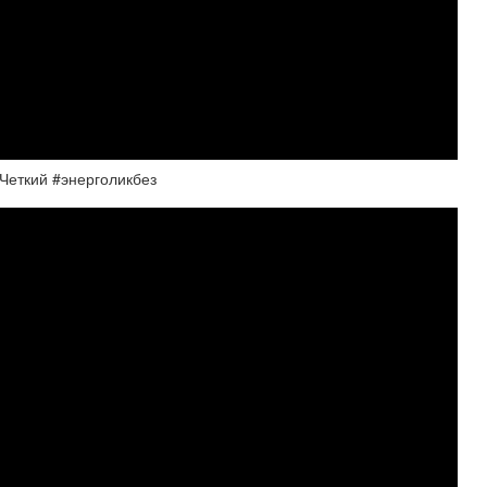
Четкий #энерголикбез