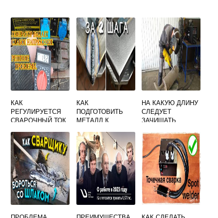
КАК
КАК
НА КАКУЮ ДЛИНУ
РЕГУЛИРУЕТСЯ
ПОДГОТОВИТЬ
СЛЕДУЕТ
СВАРОЧНЫЙ ТОК
МЕТАЛЛ К
ЗАЧИЩАТЬ
В ГЕНЕРАТОРАХ
СВАРКЕ
АРМАТУРНЫЕ
СТЕРЖНИ В
МЕСТАХ
СОЕДИНЕНИЙ
ВАННОЙ
СВАРКОЙ
ПРОБЛЕМА
ПРЕИМУЩЕСТВА
КАК СДЕЛАТЬ