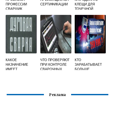
ПРОФЕССИИ
СЕРТИФИКАЦИИ
КЛЕЩИ ДЛЯ
СВАРЩИК
ТОЧЕЧНОЙ
СВАРКИ СВОИМИ
РУКАМИ
КАКОЕ
ЧТО ПРОВЕРЯЮТ
КТО
НАЗНАЧЕНИЕ
ПРИ КОНТРОЛЕ
ЗАРАБАТЫВАЕТ
ИМЕЕТ
СВАРОЧНЫХ
БОЛЬШЕ
ДЕЖУРНАЯ ДУГА
МАТЕРИАЛОВ
ЭЛЕКТРИК ИЛИ
ПРИ ИМПУЛЬСНО
СВАРЩИК
ДУГОВОЙ СВАРКЕ
ВОЛЬФРАМОВЫМ
ЭЛЕКТРОДОМ
Реклама