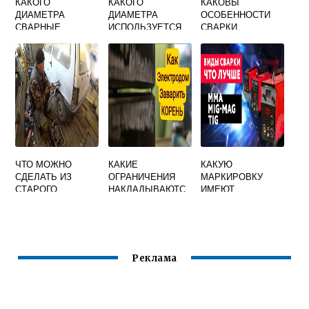
КАКОГО
КАКОГО
КАКОВЫ
ДИАМЕТРА
ДИАМЕТРА
ОСОБЕННОСТИ
СВАРНЫЕ
ИСПОЛЬЗУЕТСЯ
СВАРКИ
СОЕДИНЕНИЯ С
СВАРОЧНАЯ
НИЗКОУГЛЕРОДИ
НЕДОПУСТИМЫМ
ПРОВОЛОКА В
СТЫХ СТАЛЕЙ
И ДЕФЕКТАМИ
КАЧЕСТВЕ
РЕМОНТУ
ЭЛЕКТРОДОВ
СВАРКОЙ НЕ
ПРИ
ПОДЛЕЖАТ
ЭЛЕКТРОШЛАКОВ
ОЙ СВАРКЕ
ЧТО МОЖНО
КАКИЕ
КАКУЮ
СДЕЛАТЬ ИЗ
ОГРАНИЧЕНИЯ
МАРКИРОВКУ
СТАРОГО
НАКЛАДЫВАЮТС
ИМЕЮТ
СВАРОЧНОГО
Я НА ШИРИНУ
СВАРОЧНЫЕ
АППАРАТА
ВАЛИКА ПРИ
ВЫПРЯМИТЕЛИ
ТРАНСФОРМАТОР
РУЧНОЙ ДУГОВОЙ
НОГО ТИПА
СВАРКЕ УЗЛОВ
ТРУБОПРОВОДНО
Реклама
Й