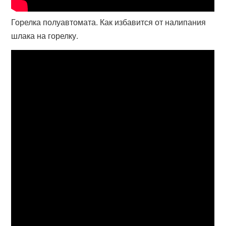
Горелка полуавтомата. Как избавится от налипания
шлака на горелку.