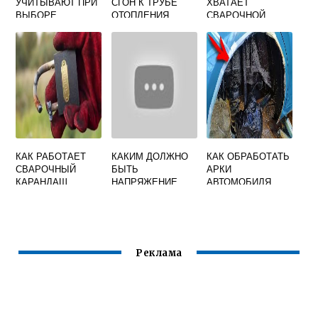
УЧИТЫВАЮТ ПРИ
СГОН К ТРУБЕ
ХВАТАЕТ
ВЫБОРЕ
ОТОПЛЕНИЯ
СВАРОЧНОЙ
СВАРОЧНОЙ
СВАРКОЙ
ПРОВОЛОКИ 1 КГ
ПРОВОЛОКИ
ОБЫЧНЫМ
СПЛОШНОГО
ЭЛЕКТРОДОМ
СЕЧЕНИЯ
КАК РАБОТАЕТ
КАКИМ ДОЛЖНО
КАК ОБРАБОТАТЬ
СВАРОЧНЫЙ
БЫТЬ
АРКИ
КАРАНДАШ
НАПРЯЖЕНИЕ
АВТОМОБИЛЯ
ХОЛОСТОГО
ПОСЛЕ СВАРКИ
ХОДА ИСТОЧНИКА
СВАРОЧНОГО
ТОКА УСТАНОВОК
ПЛАЗМЕННОЙ
Реклама
ОБРАБОТКИ