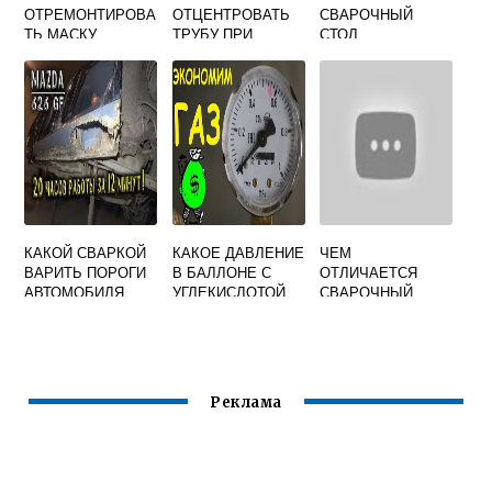
ОТРЕМОНТИРОВА
ОТЦЕНТРОВАТЬ
СВАРОЧНЫЙ
ТЬ МАСКУ
ТРУБУ ПРИ
СТОЛ
СВАРЩИКА
СВАРКЕ
ХАМЕЛЕОН С
СОЛНЕЧНОЙ
БАТАРЕЕЙ
КАКОЙ СВАРКОЙ
КАКОЕ ДАВЛЕНИЕ
ЧЕМ
ВАРИТЬ ПОРОГИ
В БАЛЛОНЕ С
ОТЛИЧАЕТСЯ
АВТОМОБИЛЯ
УГЛЕКИСЛОТОЙ
СВАРОЧНЫЙ
ДЛЯ СВАРКИ
ТРАНСФОРМАТОР
ПОЛУАВТОМАТОМ
ОТ СВАРОЧНОГО
ДОЛЖНО БЫТЬ
ВЫПРЯМИТЕЛЯ
Реклама