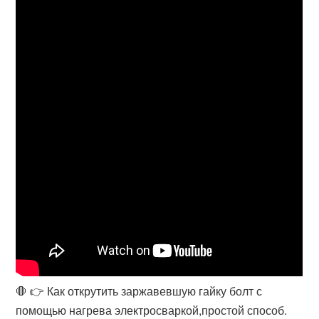
🛑 👉 Как открутить заржавевшую гайку болт с
помощью нагрева электросваркой,простой способ.