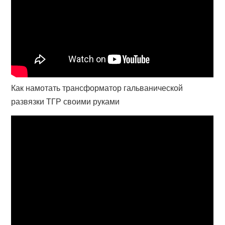
Как намотать трансформатор гальванической
развязки ТГР своими руками