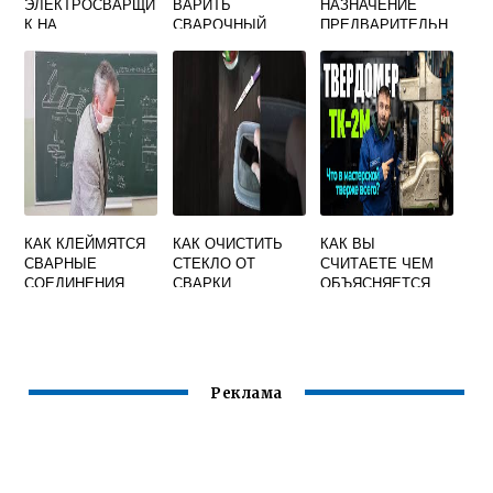
ЭЛЕКТРОСВАРЩИ
ВАРИТЬ
НАЗНАЧЕНИЕ
К НА
СВАРОЧНЫЙ
ПРЕДВАРИТЕЛЬН
АВТОМАТИЧЕСКИ
ПОЛУАВТОМАТ
ОГО ПОДОГРЕВА
Х И
ЧУГУНА ПЕРЕД
ПОЛУАВТОМАТИЧ
СВАРКОЙ
ЕСКИХ МАШИНАХ
КАК КЛЕЙМЯТСЯ
КАК ОЧИСТИТЬ
КАК ВЫ
СВАРНЫЕ
СТЕКЛО ОТ
СЧИТАЕТЕ ЧЕМ
СОЕДИНЕНИЯ
СВАРКИ
ОБЪЯСНЯЕТСЯ
ВЫПОЛНЕННЫЕ
ШИРОКОЕ
НЕСКОЛЬКИМИ
РАСПРОСТРАНЕН
СВАРЩИКАМИ
ИЕ СВАРОЧНЫХ
РАБОТ ВО ВСЕХ
СФЕРАХ
Реклама
ПРОИЗВОДСТВА