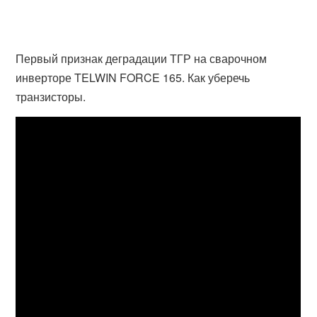
Первый признак деградации ТГР на сварочном
инверторе TELWIN FORCE 165. Как уберечь
транзисторы.