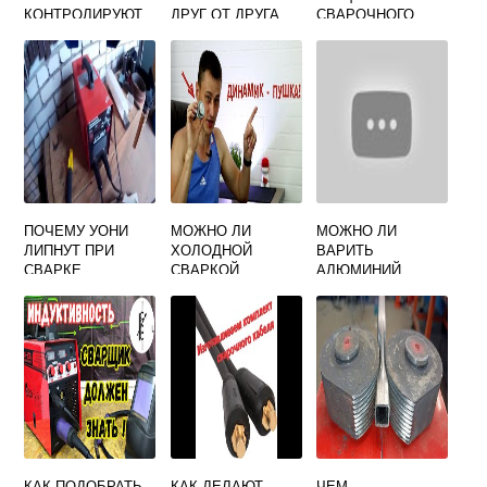
КОНТРОЛИРУЮТ
ДРУГ ОТ ДРУГА
СВАРОЧНОГО
В ПРОЦЕССЕ
ВИДЫ СВАРКИ
ИНВЕРТОРА
СВАРКИ
ПЛАВЛЕНИЕМ
ПОЧЕМУ УОНИ
МОЖНО ЛИ
МОЖНО ЛИ
ЛИПНУТ ПРИ
ХОЛОДНОЙ
ВАРИТЬ
СВАРКЕ
СВАРКОЙ
АЛЮМИНИЙ
ИНВЕРТОРОМ
ЗАВАРИТЬ
ЛАЗЕРНОЙ
СМЕСИТЕЛЬ В
СВАРКОЙ
ВАННОЙ
КАК ПОДОБРАТЬ
КАК ДЕЛАЮТ
ЧЕМ