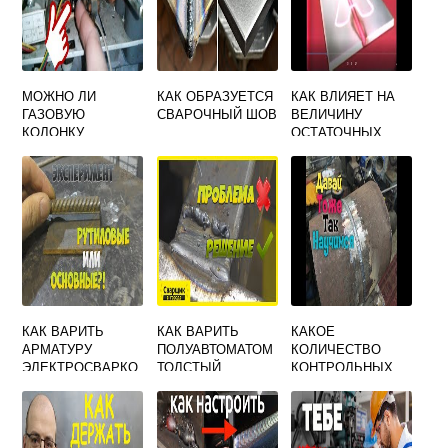
МОЖНО ЛИ
КАК ОБРАЗУЕТСЯ
КАК ВЛИЯЕТ НА
ГАЗОВУЮ
СВАРОЧНЫЙ ШОВ
ВЕЛИЧИНУ
КОЛОНКУ
ОСТАТОЧНЫХ
ЗАПАЯТЬ
ДЕФОРМАЦИЙ
ХОЛОДНОЙ
УВЕЛИЧЕНИЕ
СВАРКОЙ
СВАРОЧНОГО
ТОКА
КАК ВАРИТЬ
КАК ВАРИТЬ
КАКОЕ
АРМАТУРУ
ПОЛУАВТОМАТОМ
КОЛИЧЕСТВО
ЭЛЕКТРОСВАРКО
ТОЛСТЫЙ
КОНТРОЛЬНЫХ
Й МЕЖДУ СОБОЙ
МЕТАЛЛ: РАСХОД
СВАРНЫХ
ПРАВИЛЬНО
ГАЗА И ТОЛЩИНА
СОЕДИНЕНИЙ ИЗ
ПРОВОЛОКИ
СТАЛЬНЫХ ТРУБ
ДО 25 ММ