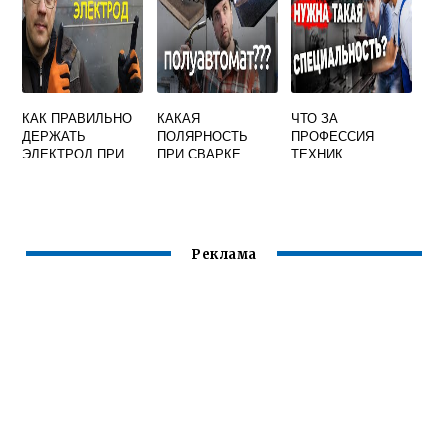
ДОЛЖЕН
ВЫПОЛНИТЬ
СВАРЩИК
КАК ПРАВИЛЬНО
КАКАЯ
ЧТО ЗА
ДЕРЖАТЬ
ПОЛЯРНОСТЬ
ПРОФЕССИЯ
ЭЛЕКТРОД ПРИ
ПРИ СВАРКЕ
ТЕХНИК
СВАРКЕ И
ПОЛУАВТОМАТОМ
СВАРОЧНОГО
НАПРАВЛЕНИЕ
С ГАЗОМ
ПРОИЗВОДСТВА
ДВИЖЕНИЯ
Реклама