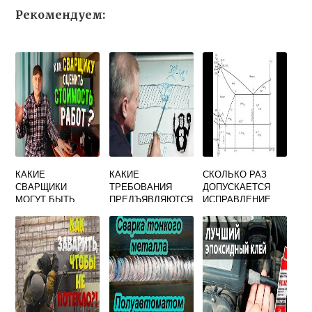
Рекомендуем:
КАКИЕ
КАКИЕ
СКОЛЬКО РАЗ
СВАРЩИКИ
ТРЕБОВАНИЯ
ДОПУСКАЕТСЯ
МОГУТ БЫТЬ
ПРЕДЪЯВЛЯЮТСЯ
ИСПРАВЛЕНИЕ
ДОПУЩЕНЫ К
К ФОРМЕ
ДЕФЕКТОВ
ВЫПОЛНЕНИЮ
СВАРОЧНОЙ
ЧУГУННОГО
РАБОТ ПО
НАСАДКИ ОТВЕТ
ЛИТЬЯ СВАРКОЙ
СВАРКЕ
НА ТЕСТ
В ОДНОМ И ТОМ
СТАЛЬНЫХ
ЖЕ МЕСТЕ
КОНСТРУКЦИЙ
КОТЛОВ