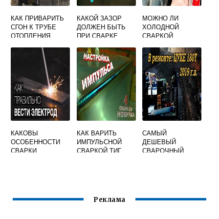
КАК ПРИВАРИТЬ
КАКОЙ ЗАЗОР
МОЖНО ЛИ
СГОН К ТРУБЕ
ДОЛЖЕН БЫТЬ
ХОЛОДНОЙ
ОТОПЛЕНИЯ
ПРИ СВАРКЕ
СВАРКОЙ
СВАРКОЙ
МЕТАЛЛА
ПРИКЛЕИТЬ
ОБЫЧНЫМ
ПЛАСТИК К
ЭЛЕКТРОДОМ
МЕТАЛЛУ
КАКОВЫ
КАК ВАРИТЬ
САМЫЙ
ОСОБЕННОСТИ
ИМПУЛЬСНОЙ
ДЕШЕВЫЙ
СВАРКИ
СВАРКОЙ ТИГ
СВАРОЧНЫЙ
НИЗКОЛЕГИРОВА
АППАРАТ WERT
ННЫХ СТАЛЕЙ
MMA 180N
Реклама