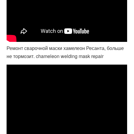
Ремонт сварочной маски хамелеон Ресанта, больше
не тормозит. chameleon welding mask repair