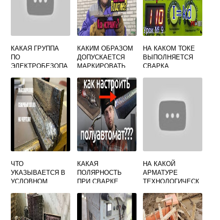
КАКАЯ ГРУППА
КАКИМ ОБРАЗОМ
НА КАКОМ ТОКЕ
ПО
ДОПУСКАЕТСЯ
ВЫПОЛНЯЕТСЯ
ЭЛЕКТРОБЕЗОПА
МАРКИРОВАТЬ
СВАРКА
СНОСТИ ДОЛЖНА
СВАРНОЕ
ЭЛЕКТРОДАМИ
БЫТЬ У
СОЕДИНЕНИЕ
МР 3
СВАРЩИКА
ВЫПОЛНЕННОЕ
РУЧНОЙ СВАРКИ
НЕСКОЛЬКИМИ
СВАРЩИКАМИ
ЧТО
КАКАЯ
НА КАКОЙ
УКАЗЫВАЕТСЯ В
ПОЛЯРНОСТЬ
АРМАТУРЕ
УСЛОВНОМ
ПРИ СВАРКЕ
ТЕХНОЛОГИЧЕСК
ОБОЗНАЧЕНИИ
ПОЛУАВТОМАТОМ
ИХ
СВАРОЧНОГО
С ГАЗОМ
ТРУБОПРОВОДОВ
ШВА НА ЧЕРТЕЖЕ
ДОПУСКАЕТСЯ
ИСПРАВЛЕНИЕ