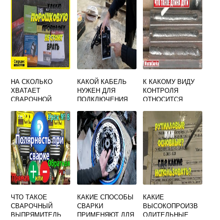
НА СКОЛЬКО
КАКОЙ КАБЕЛЬ
К КАКОМУ ВИДУ
ХВАТАЕТ
НУЖЕН ДЛЯ
КОНТРОЛЯ
СВАРОЧНОЙ
ПОДКЛЮЧЕНИЯ
ОТНОСИТСЯ
ПРОВОЛОКИ 1 КГ
СВАРОЧНОГО
КОНТРОЛЬ
АППАРАТА К СЕТИ
ШАБЛОНАМИ
220В
СВАРЩИКА
ЧТО ТАКОЕ
КАКИЕ СПОСОБЫ
КАКИЕ
СВАРОЧНЫЙ
СВАРКИ
ВЫСОКОПРОИЗВ
ВЫПРЯМИТЕЛЬ
ПРИМЕНЯЮТ ДЛЯ
ОДИТЕЛЬНЫЕ