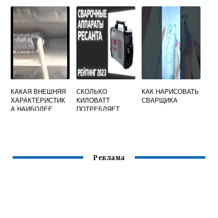
ОТВЕТ НА ТЕСТ
СОЕДИНЕНИЯ
СПОСОБЫ
ДЕТАЛЕЙ ИЗ
СВАРКИ ВЫ
МАГНИЕВЫХ
ЗНАЕТЕ
СПЛАВОВ
КАКАЯ ВНЕШНЯЯ
СКОЛЬКО
КАК НАРИСОВАТЬ
ХАРАКТЕРИСТИК
КИЛОВАТТ
СВАРЩИКА
А НАИБОЛЕЕ
ПОТРЕБЛЯЕТ
ПРИЕМЛЕМА ДЛЯ
СВАРОЧНЫЙ
РУЧНОЙ ДУГОВОЙ
АППАРАТ
СВАРКИ
РЕСАНТА 160
Реклама