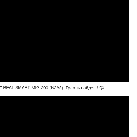
РОГ REAL SMART MIG 200 (N2A5). Грааль найден ! 🥰