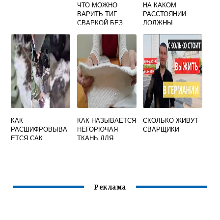
ЧТО МОЖНО
НА КАКОМ
ВАРИТЬ ТИГ
РАССТОЯНИИ
СВАРКОЙ БЕЗ
ДОЛЖНЫ
ГАЗА
ПРОКЛАДЫВАТЬС
Я
ГАЗОПРОВОДНЫЕ
ШЛАНГИ С
ГОРЮЧИМ ГАЗОМ
ОТ СВАРОЧНЫХ
КАБЕЛЕЙ
КАК
КАК НАЗЫВАЕТСЯ
СКОЛЬКО ЖИВУТ
РАСШИФРОВЫВА
НЕГОРЮЧАЯ
СВАРЩИКИ
ЕТСЯ САК
ТКАНЬ ДЛЯ
СВАРОЧНЫЙ
СВАРКИ
Реклама