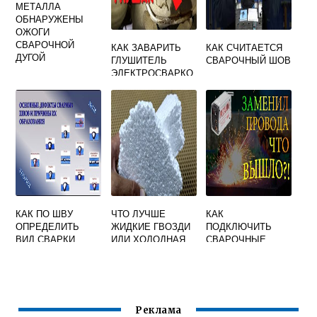
МЕТАЛЛА
ОБНАРУЖЕНЫ
ОЖОГИ
СВАРОЧНОЙ
КАК ЗАВАРИТЬ
КАК СЧИТАЕТСЯ
ДУГОЙ
ГЛУШИТЕЛЬ
СВАРОЧНЫЙ ШОВ
ЭЛЕКТРОСВАРКО
Й
САМОСТОЯТЕЛЬН
О
КАК ПО ШВУ
ЧТО ЛУЧШЕ
КАК
ОПРЕДЕЛИТЬ
ЖИДКИЕ ГВОЗДИ
ПОДКЛЮЧИТЬ
ВИД СВАРКИ
ИЛИ ХОЛОДНАЯ
СВАРОЧНЫЕ
СВАРКА
КАБЕЛЯ К
ИНВЕРТОРУ
РЕСАНТА
ПРАВИЛЬНО
Реклама