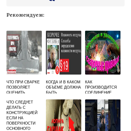
Рекомендуем:
ЧТО ПРИ СВАРКЕ
КОГДА И В КАКОМ
КАК
ПОЗВОЛЯЕТ
ОБЪЕМЕ ДОЛЖНА
ПРОИЗВОДИТСЯ
ОЦЕНИТЬ
БЫТЬ
СОЕДИНЕНИЕ
ЭКВИВАЛЕНТ
ПРОКОНТРОЛИРО
СВАРОЧНЫХ
ЧТО СЛЕДУЕТ
УГЛЕРОДА СЭ
ВАНА
ПРОВОДОВ ПРИ
ДЕЛАТЬ С
ВЛАЖНОСТЬ
НАРАЩИВАНИИ
КОНСТРУКЦИЕЙ
СВАРОЧНЫХ
ДЛИНЫ
ЕСЛИ НА
ФЛЮСОВ
ПОВЕРХНОСТИ
ОСНОВНОГО