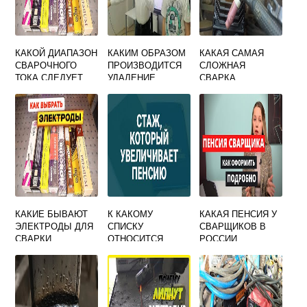
КАКОЙ ДИАПАЗОН
КАКИМ ОБРАЗОМ
КАКАЯ САМАЯ
СВАРОЧНОГО
ПРОИЗВОДИТСЯ
СЛОЖНАЯ
ТОКА СЛЕДУЕТ
УДАЛЕНИЕ
СВАРКА
ИСПОЛЬЗОВАТЬ
ВЫВОДНЫХ
ДЛЯ ПРИХВАТКИ
ПЛАНОК ПОСЛЕ
ЭЛЕКТРОДОМ
ОКОНЧАНИЯ
ДИАМЕТР 4 ММ
СВАРКИ
КАКИЕ БЫВАЮТ
К КАКОМУ
КАКАЯ ПЕНСИЯ У
ЭЛЕКТРОДЫ ДЛЯ
СПИСКУ
СВАРЩИКОВ В
СВАРКИ
ОТНОСИТСЯ
РОССИИ
РАЗМЕРЫ
СВАРЩИК
ВРЕДНОСТИ