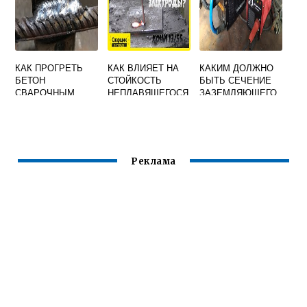
КАК ПРОГРЕТЬ
КАК ВЛИЯЕТ НА
КАКИМ ДОЛЖНО
БЕТОН
СТОЙКОСТЬ
БЫТЬ СЕЧЕНИЕ
СВАРОЧНЫМ
НЕПЛАВЯЩЕГОСЯ
ЗАЗЕМЛЯЮЩЕГО
АППАРАТОМ
ЭЛЕКТРОДА РОД
ПРОВОДНИКА
ЧЕРЕЗ АРМАТУРУ
И ПОЛЯРНОСТЬ
СВАРОЧНОГО
СВАРОЧНОГО
ТРАНСФОРМАТОР
ТОКА
А
Реклама