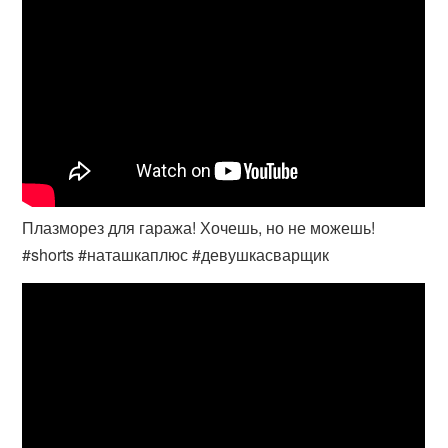
Плазморез для гаража! Хочешь, но не можешь!
#shorts #наташкаплюс #девушкасварщик