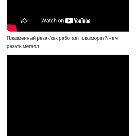
Плазменный резак/как работает плазморез?/Чем
резать металл