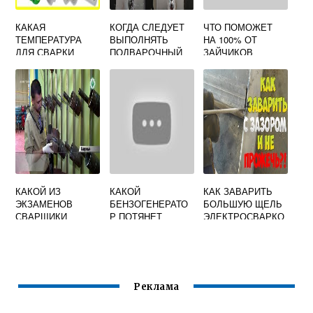
КАКАЯ
КОГДА СЛЕДУЕТ
ЧТО ПОМОЖЕТ
ТЕМПЕРАТУРА
ВЫПОЛНЯТЬ
НА 100% ОТ
ДЛЯ СВАРКИ
ПОДВАРОЧНЫЙ
ЗАЙЧИКОВ
ПОЛИПРОПИЛЕНО
ШОВ ПРИ СВАРКЕ
СВАРКИ, ТОЛЬКО
ВЫХ ТРУБ 20
ОСНОВНЫМИ
ПРОВЕРЕННЫЕ
ЭЛЕКТРОДАМИ
СРЕДСТВА
КАКОЙ ИЗ
КАКОЙ
КАК ЗАВАРИТЬ
ЭКЗАМЕНОВ
БЕНЗОГЕНЕРАТО
БОЛЬШУЮ ЩЕЛЬ
СВАРЩИКИ
Р ПОТЯНЕТ
ЭЛЕКТРОСВАРКО
СДАЮТ ПЕРВЫМ
СВАРОЧНЫЙ
Й
ОТВЕТ НА ТЕСТ
АППАРАТ
РЕСАНТА 190
Реклама