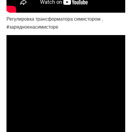
Регулировка трансформатора симистором .
#зарядноенасимисторе