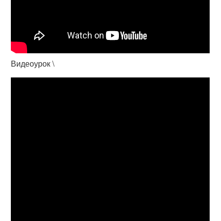
Видеоурок \