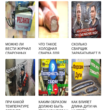
МОЖНО ЛИ
ЧТО ТАКОЕ
СКОЛЬКО
ВЕСТИ ЖУРНАЛ
ХОЛОДНАЯ
СВАРЩИК
СВАРОЧНЫХ
СВАРКА ДЛЯ
ЗАРАБАТЫВАЕТ В
РАБОТ В
ПЛАСТИКА
ДЕНЬ
ЭЛЕКТРОННОМ
ВИДЕ
ПРИ КАКОЙ
КАКИМ ОБРАЗОМ
КАК ВЛИЯЕТ
ТЕМПЕРАТУРЕ
ДОЛЖНО БЫТЬ
ДЛИНА ДУГИ НА