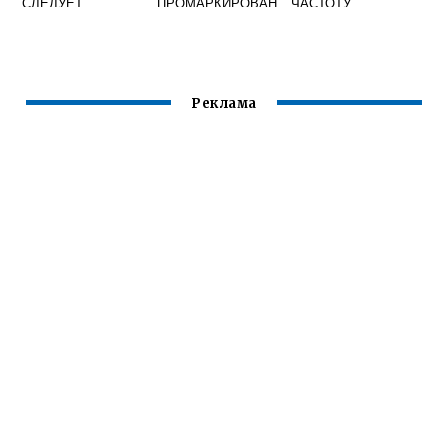
СЛЕДУЕТ
ПРОМАРКИРОВАН
ЧАСТОТУ
ОТБИВАТЬ ШЛАК
О СВАРНОЕ
ПЕРЕХОДА
ПОСЛЕ СВАРКИ
СОЕДИНЕНИЕ
КАПЕЛЬ
ХРОМИСТЫХ
ВЫПОЛНЕННОЕ
ЖИДКОГО
СТАЛЕЙ
НЕСКОЛЬКИМИ
МЕТАЛЛА С
ФЕРРИТНОГО
СВАРЩИКАМИ
ЭЛЕКТРОДА В
Реклама
КЛАССА
СВАРОЧНУЮ
ВАННУ