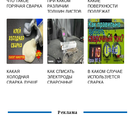
ЧТО ТАКОЕ
ПРИ КАКОМ
КАКИЕ
ГОРЯЧАЯ СВАРКА
РАЗЛИЧИИ
ПОВЕРХНОСТИ
ТОЛЩИН ЛИСТОВ
ПОДЛЕЖАТ
СВАРИВАЕМЫХ
ЗАЧИСТКЕ ПРИ
ТОЧЕЧНОЙ
ПОДГОТОВКЕ К
СВАРКОЙ МОЖНО
СБОРКЕ ПОД
ПОЛУЧИТЬ
СВАРКУ
КАЧЕСТВЕННОЕ
СОЕДИНЕНИЕ
КАКАЯ
КАК СПИСАТЬ
В КАКОМ СЛУЧАЕ
ХОЛОДНАЯ
ЭЛЕКТРОДЫ
ИСПОЛЬЗУЕТСЯ
СВАРКА ЛУЧШЕ
СВАРОЧНЫЕ
СВАРКА
ДЛЯ ЧУГУННЫХ
БЛОКАМИ ИЛИ
БАТАРЕЙ
КАСКАДОМ
СЕКЦИЯМИ
Реклама