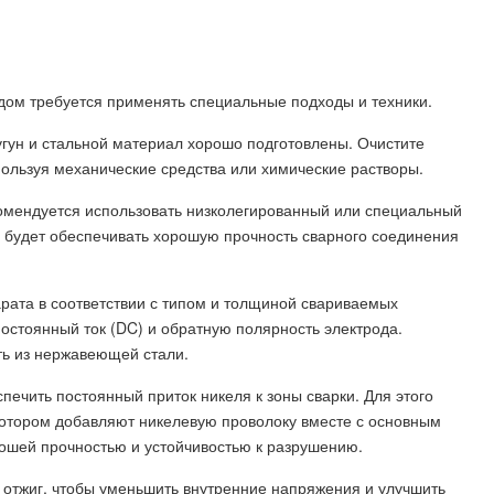
дом требуется применять специальные подходы и техники.
гун и стальной материал хорошо подготовлены. Очистите
пользуя механические средства или химические растворы.
комендуется использовать низколегированный или специальный
д будет обеспечивать хорошую прочность сварного соединения
ата в соответствии с типом и толщиной свариваемых
постоянный ток (DC) и обратную полярность электрода.
ь из нержавеющей стали.
печить постоянный приток никеля к зоны сварки. Для этого
котором добавляют никелевую проволоку вместе с основным
рошей прочностью и устойчивостью к разрушению.
 отжиг, чтобы уменьшить внутренние напряжения и улучшить