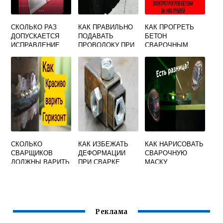
СКОЛЬКО РАЗ
КАК ПРАВИЛЬНО
КАК ПРОГРЕТЬ
ДОПУСКАЕТСЯ
ПОДАВАТЬ
БЕТОН
ИСПРАВЛЕНИЕ
ПРОВОЛОКУ ПРИ
СВАРОЧНЫМ
ДЕФЕКТОВ
СВАРКЕ
АППАРАТОМ
СВАРНОГО ШВА
АРГОНОМ
ЧЕРЕЗ АРМАТУРУ
СВАРКОЙ В
СТАЛЬНЫХ
КОНСТРУКЦИЯХ
СКОЛЬКО
КАК ИЗБЕЖАТЬ
КАК НАРИСОВАТЬ
СВАРЩИКОВ
ДЕФОРМАЦИИ
СВАРОЧНУЮ
ДОЛЖНЫ ВАРИТЬ
ПРИ СВАРКЕ
МАСКУ
426 ТРУБУ
ПРОФИЛЬНЫХ
ТРУБ
Реклама