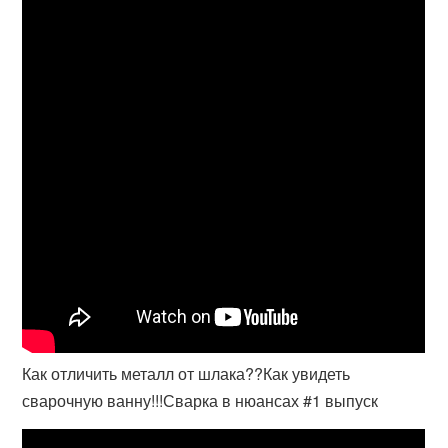
Как отличить металл от шлака??Как увидеть
сварочную ванну!!!Сварка в нюансах #1 выпуск