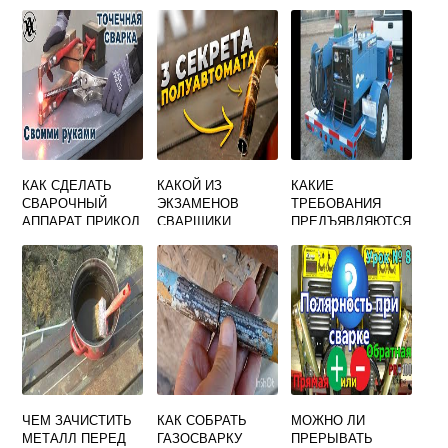
БЕЛОРУССИИ
НО ПРИ
СОЕДИНЕНИИ
ЛИСТОВЫХ
ЗАГОТОВОК
КАК СДЕЛАТЬ
КАКОЙ ИЗ
КАКИЕ
СВАРОЧНЫЙ
ЭКЗАМЕНОВ
ТРЕБОВАНИЯ
АППАРАТ ПРИКОЛ
СВАРЩИКИ
ПРЕДЪЯВЛЯЮТСЯ
СДАЮТ ПЕРВЫМ
К
СТАЦИОНАРНОМУ
СВАРОЧНОМУ
ПОСТУ
ЧЕМ ЗАЧИСТИТЬ
КАК СОБРАТЬ
МОЖНО ЛИ
МЕТАЛЛ ПЕРЕД
ГАЗОСВАРКУ
ПРЕРЫВАТЬ