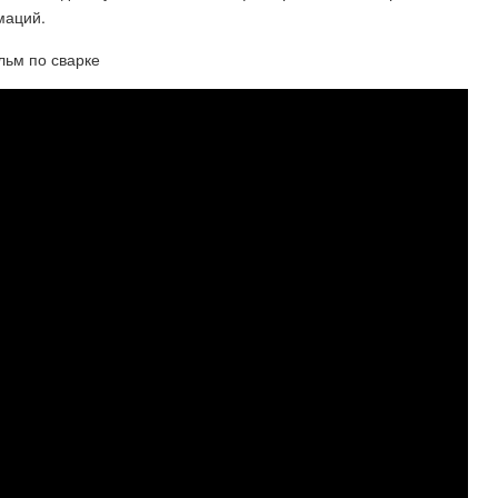
маций.
ьм по сварке