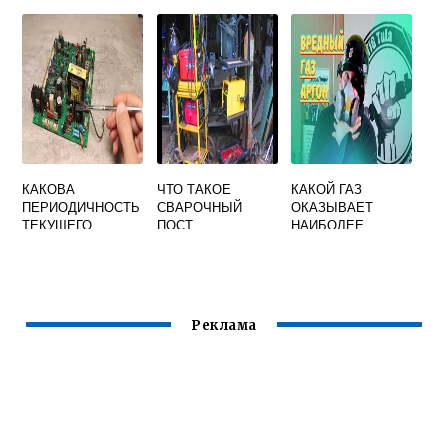
ОБЫЧНОЙ
СВАРКОЙ
КАКОВА
ЧТО ТАКОЕ
КАКОЙ ГАЗ
ПЕРИОДИЧНОСТЬ
СВАРОЧНЫЙ
ОКАЗЫВАЕТ
ТЕКУЩЕГО
ПОСТ
НАИБОЛЕЕ
РЕМОНТА
ВРЕДНОЕ
СВАРОЧНЫХ
ВЛИЯНИЕ ПРИ
ПРЕОБРАЗОВАТЕ
СВАРКЕ
ЛЕЙ
Реклама