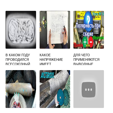
В КАКОМ ГОДУ
КАКОЕ
ДЛЯ ЧЕГО
ПРОВОДИЛСЯ
НАПРЯЖЕНИЕ
ПРИМЕНЯЮТСЯ
ВСЕСОЮЗНЫЙ
ИМЕЕТ
ВЫВОДНЫЕ
СВАРОЧНЫЙ
ПЕРВИЧНАЯ
ПЛАНКИ ПРИ
СЪЕЗД
ЦЕПЬ
СВАРКЕ ТЕСТ
ЭЛЕКТРОСВАРОЧ
НАКС ОТВЕТ
НОЙ УСТАНОВКИ