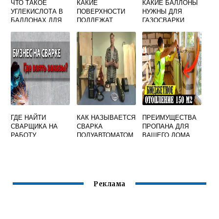
ЧТО ТАКОЕ
КАКИЕ
КАКИЕ БАЛЛОНЫ
УГЛЕКИСЛОТА В
ПОВЕРХНОСТИ
НУЖНЫ ДЛЯ
БАЛЛОНАХ ДЛЯ
ПОДЛЕЖАТ
ГАЗОСВАРКИ
СВАРКИ
ЗАЧИСТКЕ ПРИ
ПОДГОТОВКЕ К
СБОРКЕ ПОД
СВАРКУ
ГДЕ НАЙТИ
КАК НАЗЫВАЕТСЯ
ПРЕИМУЩЕСТВА
СВАРЩИКА НА
СВАРКА
ПРОПАНА ДЛЯ
РАБОТУ
ПОЛУАВТОМАТОМ
ВАШЕГО ДОМА
Реклама