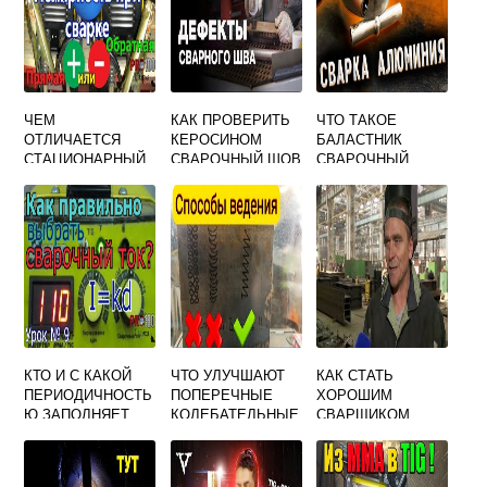
ЧЕМ
КАК ПРОВЕРИТЬ
ЧТО ТАКОЕ
ОТЛИЧАЕТСЯ
КЕРОСИНОМ
БАЛАСТНИК
СТАЦИОНАРНЫЙ
СВАРОЧНЫЙ ШОВ
СВАРОЧНЫЙ
СВАРОЧНЫЙ
ПОСТ ОТ
ПЕРЕДВИЖНОГО
КТО И С КАКОЙ
ЧТО УЛУЧШАЮТ
КАК СТАТЬ
ПЕРИОДИЧНОСТЬ
ПОПЕРЕЧНЫЕ
ХОРОШИМ
Ю ЗАПОЛНЯЕТ
КОЛЕБАТЕЛЬНЫЕ
СВАРЩИКОМ
ЖУРНАЛ
ДВИЖЕНИЯ
ПОТОЛОЧНОЙ
ЭЛЕКТРОДА ПРИ
СВАРКИ
МЕХАНИЗИРОВАН