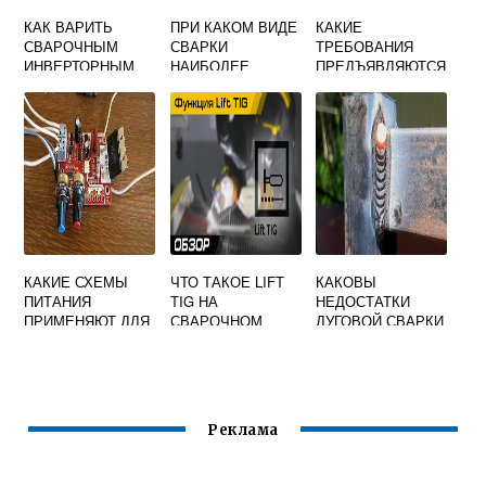
КАК ВАРИТЬ
ПРИ КАКОМ ВИДЕ
КАКИЕ
СВАРОЧНЫМ
СВАРКИ
ТРЕБОВАНИЯ
ИНВЕРТОРНЫМ
НАИБОЛЕЕ
ПРЕДЪЯВЛЯЮТСЯ
ПОЛУАВТОМАТОМ
РАЦИОНАЛЬНО
К ОСТЫВАНИЮ
ИСПОЛЬЗУЕТСЯ
СВАРНОГО
ТЕПЛОТА
СОЕДИНЕНИЯ
ВЫДЕЛЯЕМАЯ В
ПОСЛЕ СВАРКИ
ДУГЕ
ПЛАСТМАСС
ЛЮБЫМ
СПОСОБОМ
КАКИЕ СХЕМЫ
ЧТО ТАКОЕ LIFT
КАКОВЫ
ПИТАНИЯ
TIG НА
НЕДОСТАТКИ
ПРИМЕНЯЮТ ДЛЯ
СВАРОЧНОМ
ДУГОВОЙ СВАРКИ
КОНТАКТНОЙ
ПОЛУАВТОМАТЕ
НЕПЛАВЯЩИМСЯ
СВАРКИ
ЭЛЕКТРОДОМ
Реклама