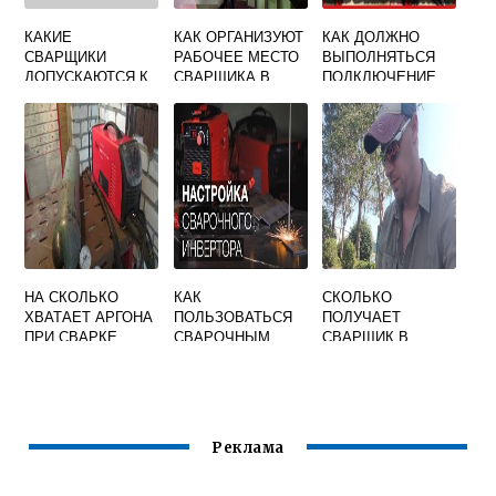
КАКИЕ
КАК ОРГАНИЗУЮТ
КАК ДОЛЖНО
СВАРЩИКИ
РАБОЧЕЕ МЕСТО
ВЫПОЛНЯТЬСЯ
ДОПУСКАЮТСЯ К
СВАРЩИКА В
ПОДКЛЮЧЕНИЕ
ВЫПОЛНЕНИЮ
ЗАВИСИМОСТИ
ПРОВОДОВ К
СВАРОЧНЫХ
ОТ ВИДА
СВАРОЧНОМУ
РАБОТ ПРИ
ВЫПОЛНЯЕМЫХ
АППАРАТУ
ИЗГОТОВЛЕНИИ
РАБОТ
РАСЧЕТНЫХ
СВАРНЫХ
НЕСУЩИХ
НА СКОЛЬКО
КАК
СКОЛЬКО
ХВАТАЕТ АРГОНА
ПОЛЬЗОВАТЬСЯ
ПОЛУЧАЕТ
ПРИ СВАРКЕ
СВАРОЧНЫМ
СВАРЩИК В
АППАРАТОМ
КАНАДЕ
РЕСАНТА 220
Реклама