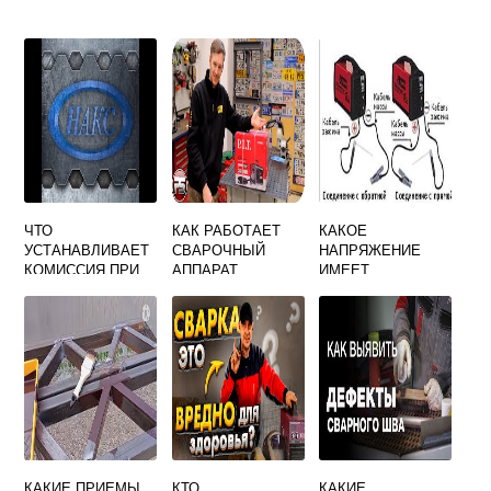
ЧТО
КАК РАБОТАЕТ
КАКОЕ
УСТАНАВЛИВАЕТ
СВАРОЧНЫЙ
НАПРЯЖЕНИЕ
КОМИССИЯ ПРИ
АППАРАТ
ИМЕЕТ
АТТЕСТАЦИИ
ПОЛУАВТОМАТ
ПЕРВИЧНАЯ
СВАРОЧНОГО
РЕСАНТА
ЦЕПЬ
ОБОРУДОВАНИЯ
ЭЛЕКТРОСВАРОЧ
НОЙ УСТАНОВКИ
КАКИЕ ПРИЕМЫ
КТО
КАКИЕ