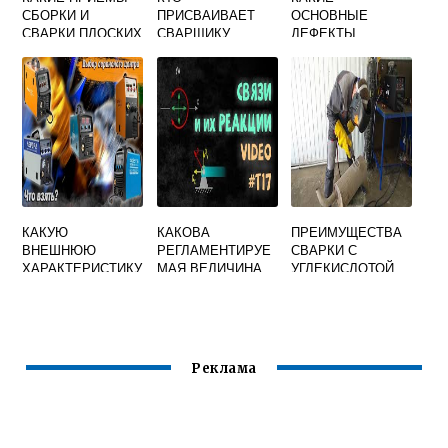
СБОРКИ И
ПРИСВАИВАЕТ
ОСНОВНЫЕ
СВАРКИ ПЛОСКИХ
СВАРЩИКУ
ДЕФЕКТЫ
ФЕРМ
РАЗРЯД
ВОЗНИКАЮТ ПРИ
ИСПОЛЬЗУЮТ В
СВАРКЕ
УСЛОВИЯХ
ЛЕГИРОВАННЫХ
МЕЛКОСЕРИЙНОГ
СТАЛЕЙ
О
ПРОИЗВОДСТВА
КАКУЮ
КАКОВА
ПРЕИМУЩЕСТВА
ВНЕШНЮЮ
РЕГЛАМЕНТИРУЕ
СВАРКИ С
ХАРАКТЕРИСТИКУ
МАЯ ВЕЛИЧИНА
УГЛЕКИСЛОТОЙ
ДОЛЖЕН ИМЕТЬ
ПРОХОДОВ В
ДЛЯ
ИСТОЧНИК
ПОМЕЩЕНИИ ДЛЯ
НАЧИНАЮЩИХ
ПИТАНИЯ ДЛЯ
ЭЛЕКТРОСВАРОЧ
СВАРКИ В СРЕДЕ
НЫХ УСТАНОВОК
УГЛЕКИСЛОГО
Реклама
ГАЗА