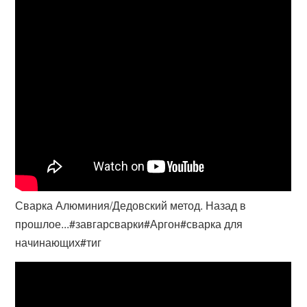
Сварка Алюминия/Дедовский метод. Назад в
прошлое...#завгарсварки#Аргон#сварка для
начинающих#тиг