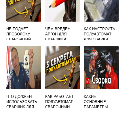
НЕ ПОДАЕТ
ЧЕМ ВРЕДЕН
КАК НАСТРОИТЬ
ПРОВОЛОКУ
АРГОН ДЛЯ
ПОЛУАВТОМАТ
СВАРОЧНЫЙ
СВАРЩИКА
ДЛЯ СВАРКИ
ПОЛУАВТОМАТ
АЛЮМИНИЯ
ЧТО ДОЛЖЕН
КАК РАБОТАЕТ
КАКИЕ
ИСПОЛЬЗОВАТЬ
ПОЛУАВТОМАТ
ОСНОВНЫЕ
СВАРЩИК ДЛЯ
СВАРОЧНЫЙ
ПАРАМЕТРЫ
ЗАЩИТЫ ГЛАЗ И
ХАРАКТЕРИЗУЮТ
ЛИЦА ОТ
РЕЖИМ РУЧНОЙ
ИЗЛУЧЕНИЯ
ДУГОВОЙ СВАРКИ
СВАРОЧНОЙ ДУГИ
ОТВЕТ НА ТЕСТ