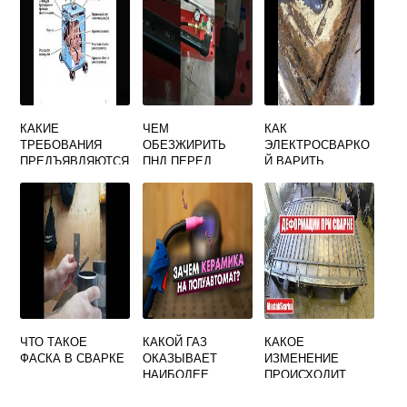
ЗНАЕТЕ
КАКИЕ
ЧЕМ
КАК
ТРЕБОВАНИЯ
ОБЕЗЖИРИТЬ
ЭЛЕКТРОСВАРКО
ПРЕДЪЯВЛЯЮТСЯ
ПНД ПЕРЕД
Й ВАРИТЬ
К ИСТОЧНИКАМ
СВАРКОЙ
МАШИНУ
СВАРОЧНОГО
ТОКА
ЧТО ТАКОЕ
КАКОЙ ГАЗ
КАКОЕ
ФАСКА В СВАРКЕ
ОКАЗЫВАЕТ
ИЗМЕНЕНИЕ
НАИБОЛЕЕ
ПРОИСХОДИТ
ВРЕДНОЕ
ПРИ СВАРКЕ
ВЛИЯНИЕ ПРИ
ТРЕНИЕМ