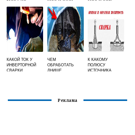
ИСПОЛЬЗОВАТЬ
РОБУ
ТРАНСФОРМАТОР
КАК БЛОК
Ы
ПИТАНИЯ
КАКОЙ ТОК У
ЧЕМ
К КАКОМУ
ИНВЕРТОРНОЙ
ОБРАБОТАТЬ
ПОЛЮСУ
СВАРКИ
ДНИЩЕ
ИСТОЧНИКА
ПОСТОЯННЫЙ
АВТОМОБИЛЯ
ПИТАНИЯ
ИЛИ
ПОСЛЕ СВАРКИ
ПОДКЛЮЧАЕТСЯ
ПЕРЕМЕННЫЙ
ЭЛЕКТРОД ПРИ
СВАРКЕ НА
ПРЯМОЙ
Реклама
ПОЛЯРНОСТИ