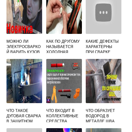
МОЖНО ЛИ
КАК ПО ДРУГОМУ
КАКИЕ ДЕФЕКТЫ
ЭЛЕКТРОСВАРКО
НАЗЫВАЕТСЯ
ХАРАКТЕРНЫ
Й ВАРИТЬ КУЗОВ
ХОЛОДНАЯ
ПРИ СВАРКЕ
АВТОМОБИЛЯ
СВАРКА
ТОНКОЛИСТОВОГ
О МЕТАЛЛА 0 5 3
ММ
ЧТО ТАКОЕ
ЧТО ВХОДИТ В
ЧТО ОБРАЗУЕТ
ДУГОВАЯ СВАРКА
КОЛЛЕКТИВНЫЕ
ВОДОРОД В
В ЗАЩИТНОМ
СРЕДСТВА
МЕТАЛЛЕ ШВА
ГАЗЕ
ЗАЩИТЫ
ПРИ СВАРКЕ
ПЛАВЯЩИМСЯ
СВАРЩИКА ОТ