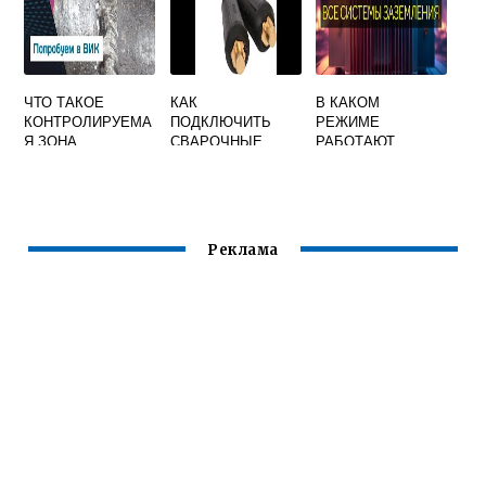
ЧТО ТАКОЕ
КАК
В КАКОМ
КОНТРОЛИРУЕМА
ПОДКЛЮЧИТЬ
РЕЖИМЕ
Я ЗОНА
СВАРОЧНЫЕ
РАБОТАЮТ
КОНТРОЛЬНОГО
КАБЕЛЯ К
ЭЛЕКТРОДВИГАТЕ
СВАРОЧНОГО
ИНВЕРТОРУ
ЛИ КРАНОВ И
СОЕДИНЕНИЯ
РЕСАНТА
СВАРОЧНЫЕ
ПРИ
ПРАВИЛЬНО
АППАРАТЫ
НЕРАЗРУШАЮЩИ
Реклама
Х МЕТОДАХ
КОНТРОЛЯ