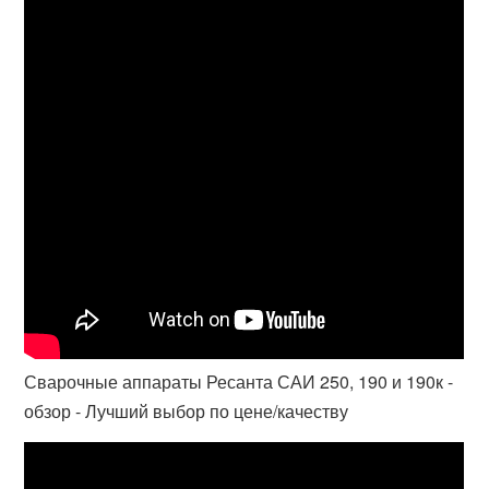
Сварочные аппараты Ресанта САИ 250, 190 и 190к -
обзор - Лучший выбор по цене/качеству