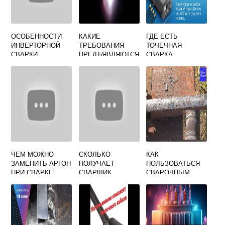
ОСОБЕННОСТИ
КАКИЕ
ГДЕ ЕСТЬ
ИНВЕРТОРНОЙ
ТРЕБОВАНИЯ
ТОЧЕЧНАЯ
СВАРКИ
ПРЕДЪЯВЛЯЮТСЯ
СВАРКА
ЭЛЕКТРОДОМ И
К КАЧЕСТВУ
ФЛЮСОВОЙ
ЗАЩИТНОГО ГАЗА
ПРОВОЛОКОЙ
КОТОРЫЙ
ПРИМЕНЯЮТ ПРИ
АРГОНОДУГОВОЙ
СВАРКЕ
ЧЕМ МОЖНО
СКОЛЬКО
КАК
ЗАМЕНИТЬ АРГОН
ПОЛУЧАЕТ
ПОЛЬЗОВАТЬСЯ
ПРИ СВАРКЕ
СВАРЩИК
СВАРОЧНЫМ
АРГОНЩИК
АППАРАТОМ
РЕСАНТА 220