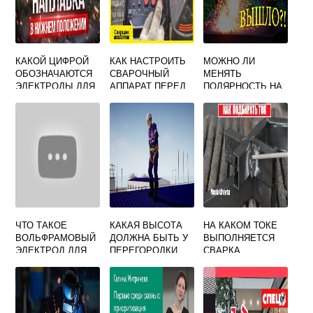
КАКОЙ ЦИФРОЙ
КАК НАСТРОИТЬ
МОЖНО ЛИ
ОБОЗНАЧАЮТСЯ
СВАРОЧНЫЙ
МЕНЯТЬ
ЭЛЕКТРОДЫ ДЛЯ
АППАРАТ ПЕРЕД
ПОЛЯРНОСТЬ НА
СВАРКИ И
СВАРКОЙ
СВАРОЧНОМ
НАПЛАВКИ В
ИНВЕРТОРЕ
НИЖНЕМ
РЕСАНТА 190
ПОЛОЖЕНИИ
ЧТО ТАКОЕ
КАКАЯ ВЫСОТА
НА КАКОМ ТОКЕ
ВОЛЬФРАМОВЫЙ
ДОЛЖНА БЫТЬ У
ВЫПОЛНЯЕТСЯ
ЭЛЕКТРОД ДЛЯ
ПЕРЕГОРОДКИ
СВАРКА
СВАРКИ
ИСПОЛЬЗУЕМОЙ
ЭЛЕКТРОДАМИ
В КАЧЕСТВЕ
МР 3
ОГРАЖДЕНИЯ
ПРИ
ПРОВЕДЕНИИ