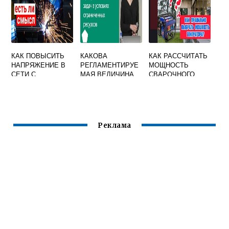
СВАРОЧНЫХ
КАК ПОВЫСИТЬ
КАКОВА
КАК РАССЧИТАТЬ
НАПРЯЖЕНИЕ В
РЕГЛАМЕНТИРУЕ
МОЩНОСТЬ
СЕТИ С
МАЯ ВЕЛИЧИНА
СВАРОЧНОГО
ПОМОЩЬЮ
ПРОХОДОВ В
АППАРАТА ДЛЯ
СВАРОЧНОГО
ПОМЕЩЕНИИ ДЛЯ
ГЕНЕРАТОРА
АППАРАТА
ЭЛЕКТРОСВАРОЧ
НЫХ УСТАНОВОК
Реклама