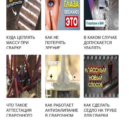
ОЙ СВАРКЕ В
ИНВЕНТАРНЫХ
ФОРМАХ
КУДА ЦЕПЛЯТЬ
КАК НЕ
В КАКОМ СЛУЧАЕ
МАССУ ПРИ
ПОТЕРЯТЬ
ДОПУСКАЕТСЯ
СВАРКЕ
ЗРЕНИЕ
УДАЛЯТЬ
СВАРЩИКУ
ВЫЯВЛЕННЫЕ
ДЕФЕКТЫ
СВАРКИ
МЕХАНИЧЕСКИМ
СПОСОБОМ
ЧТО ТАКОЕ
КАК РАБОТАЕТ
КАК СДЕЛАТЬ
АТТЕСТАЦИЯ
АНТИЗАЛИПАНИЕ
СЕДЛО НА ТРУБЕ
СВАРОЧНОГО
В СВАРОЧНОМ
ДЛЯ СВАРКИ
ПРОИЗВОДСТВА
ИНВЕРТОРЕ