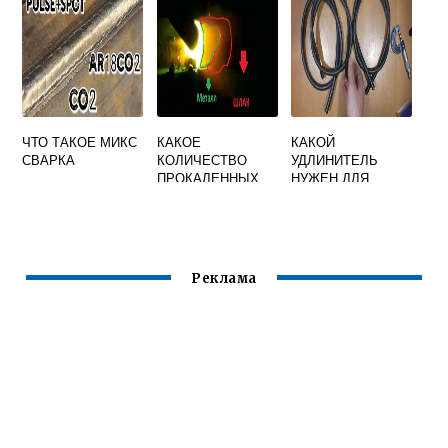
РУЧНОЙ ДУГОВОЙ
СВАРКИ ПО
НАЗНАЧЕНИЮ
ЧТО ТАКОЕ МИКС
КАКОЕ
КАКОЙ
СВАРКА
КОЛИЧЕСТВО
УДЛИНИТЕЛЬ
ПРОКАЛЕННЫХ
НУЖЕН ДЛЯ
ЭЛЕКТРОДОВ
СВАРОЧНОГО
ДОЛЖНО
АППАРАТА
НАХОДИТЬСЯ НА
РАБОЧЕМ МЕСТЕ
СВАРЩИКА ПРИ
Реклама
СВАРКЕ