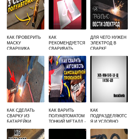
КАК ПРОВЕРИТЬ
КАК
ДЛЯ ЧЕГО НУЖЕН
МАСКУ
РЕКОМЕНДУЕТСЯ
ЭЛЕКТРОД В
СВАРЩИКА
СВАРИВАТЬ
СВАРКЕ
ХАМЕЛЕОН
ДВУХСЛОЙНЫЕ
СТАЛИ В СЛУЧАЕ
ДОСТУПНОСТИ
СВАРКИ СО
СТОРОНЫ
ОСНОВНОГО
СЛОЯ
КАК СДЕЛАТЬ
КАК ВАРИТЬ
КАК
СВАРКУ ИЗ
ПОЛУАВТОМАТОМ
ПОДРАЗДЕЛЯЮТС
БАТАРЕЙКИ
ТОНКИЙ МЕТАЛЛ -
Я И УСЛОВНО
С ГАЗОМ И БЕЗ
ОБОЗНАЧАЮТСЯ
НЕГО
ПОКРЫТЫЕ
ЭЛЕКТРОДЫ ДЛЯ