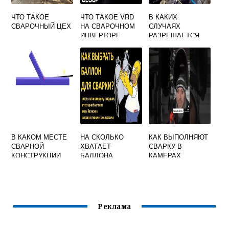
ЧТО ТАКОЕ
ЧТО ТАКОЕ VRD
В КАКИХ
СВАРОЧНЫЙ ЦЕХ
НА СВАРОЧНОМ
СЛУЧАЯХ
ИНВЕРТОРЕ
РАЗРЕШАЕТСЯ
ЗАЖИГАТЬ
ГАЗОСВАРОЧНУЮ
ГОРЕЛКУ ВНУТРИ
ОЗП
В КАКОМ МЕСТЕ
НА СКОЛЬКО
КАК ВЫПОЛНЯЮТ
СВАРНОЙ
ХВАТАЕТ
СВАРКУ В
КОНСТРУКЦИИ
БАЛЛОНА
КАМЕРАХ
СВАРЩИК
УГЛЕКИСЛОТЫ
ДОЛЖЕН
ПРИ СВАРКЕ
ПОСТАВИТЬ
ПОЛУАВТОМАТОМ
ЛИЧНОЕ КЛЕЙМО
ЕСЛИ ШОВ
Реклама
ВЫПОЛНИЛ ОН
ОДИН