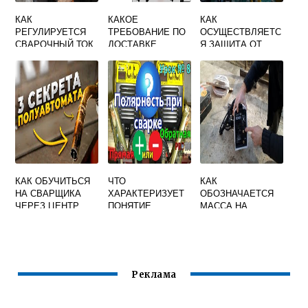
КАК
КАКОЕ
КАК
РЕГУЛИРУЕТСЯ
ТРЕБОВАНИЕ ПО
ОСУЩЕСТВЛЯЕТС
СВАРОЧНЫЙ ТОК
ДОСТАВКЕ
Я ЗАЩИТА ОТ
ПРЕОБРАЗОВАТЕ
БАЛЛОНОВ С
СУХОГО ХОДА В
ЛЯ
ГАЗАМИ К МЕСТУ
СВАРОЧНЫХ
СВАРОЧНЫХ
АППАРАТАХ
РАБОТ УКАЗАНО
ВЕРНО
КАК ОБУЧИТЬСЯ
ЧТО
КАК
НА СВАРЩИКА
ХАРАКТЕРИЗУЕТ
ОБОЗНАЧАЕТСЯ
ЧЕРЕЗ ЦЕНТР
ПОНЯТИЕ
МАССА НА
ЗАНЯТОСТИ
ПОГОННОЙ
СВАРОЧНОМ
ЭНЕРГИИ ПРИ
АППАРАТЕ
СВАРКЕ ОТВЕТ
НА ТЕСТ
Реклама