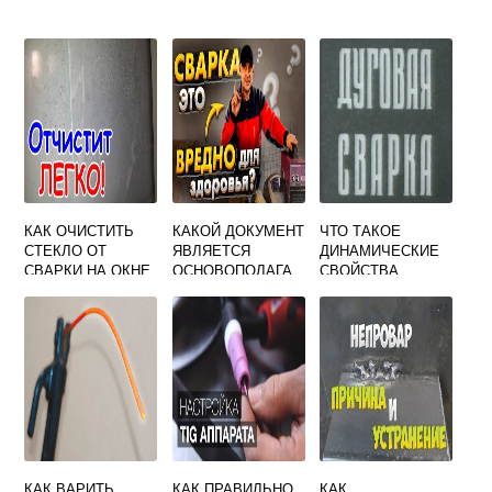
КАК ОЧИСТИТЬ
КАКОЙ ДОКУМЕНТ
ЧТО ТАКОЕ
СТЕКЛО ОТ
ЯВЛЯЕТСЯ
ДИНАМИЧЕСКИЕ
СВАРКИ НА ОКНЕ
ОСНОВОПОЛАГА
СВОЙСТВА
ЮЩИМ ПРИ
СВАРОЧНЫХ
ПРОИЗВОДСТВЕ
ИСТОЧНИКОВ
СВАРОЧНЫХ
ПИТАНИЯ
РАБОТ НА ОПО
КАК ВАРИТЬ
КАК ПРАВИЛЬНО
КАК