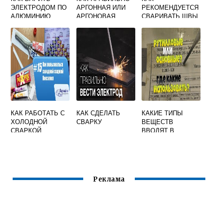
ЭЛЕКТРОДОМ ПО
АРГОННАЯ ИЛИ
РЕКОМЕНДУЕТСЯ
АЛЮМИНИЮ
АРГОНОВАЯ
СВАРИВАТЬ ШВЫ
ПРОСТОЙ
СВАРКА
ВЫПОЛНЯЕМЫЕ
СВАРКОЙ
РУЧНОЙ ИЛИ
МЕХАНИЗИРОВАН
НОЙ СВАРКОЙ
ПРИ ТОЛЩИНЕ 15
20 ММ
КАК РАБОТАТЬ С
КАК СДЕЛАТЬ
КАКИЕ ТИПЫ
ХОЛОДНОЙ
СВАРКУ
ВЕЩЕСТВ
СВАРКОЙ
ВВОДЯТ В
POXIPOL
СВАРОЧНЫЕ
ЭЛЕКТРОДЫ
Реклама