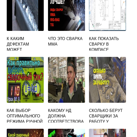
К КАКИМ
ЧТО ЭТО СВАРКА
КАК ПОКАЗАТЬ
ДЕФЕКТАМ
ММА
СВАРКУ В
МОЖЕТ
КОМПАСЕ
ПРИВЕСТИ
СВАРКА НА
МОНТАЖЕ БЕЗ
ЗАЩИТЫ МЕСТА
СВАРКИ ОТ
ВЕТРА
КАК ВЫБОР
КАКОМУ НД
СКОЛЬКО БЕРУТ
ОПТИМАЛЬНОГО
ДОЛЖНА
СВАРЩИКИ ЗА
РЕЖИМА РУЧНОЙ
СООТВЕТСТВОВА
РАБОТУ У
ДУГОВОЙ СВАРКИ
ТЬ
ЧАСТНЫХ ЛИЦ
ВЛИЯЕТ НА
КВАЛИФИКАЦИЯ