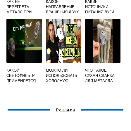
КАК НЕ
КАКОЕ
КАКИЕ
ПЕРЕГРЕТЬ
НАПРАВЛЕНИЕ
ИСТОЧНИКИ
МЕТАЛЛ ПРИ
ВРАЩЕНИЯ ДВУХ
ПИТАНИЯ ДУГИ
СВАРКЕ
КРУГЛЫХ
ПРИМЕНЯЮТ ДЛЯ
ЗАГОТОВОК ПРИ
СВАРКИ
СВАРКЕ
НАПЛАВКИ В
ТРЕНИЕМ
УГЛЕКИСЛОМ
ГАЗЕ
КАКОЙ
МОЖНО ЛИ
ЧТО ТАКОЕ
СВЕТОФИЛЬТР
ИСПОЛЬЗОВАТЬ
СУХАЯ СВАРКА
ПРИМЕНЯЕТСЯ
ХОЛОДНУЮ
ДЛЯ МЕТАЛЛА
ДЛЯ РУЧНОЙ
СВАРКУ НА
ДУГОВОЙ СВАРКИ
ВЛАЖНОЙ
ПРИ СИЛЕ ТОКА
ПОВЕРХНОСТИ
60 150 A
МЕТАЛЛА
Реклама